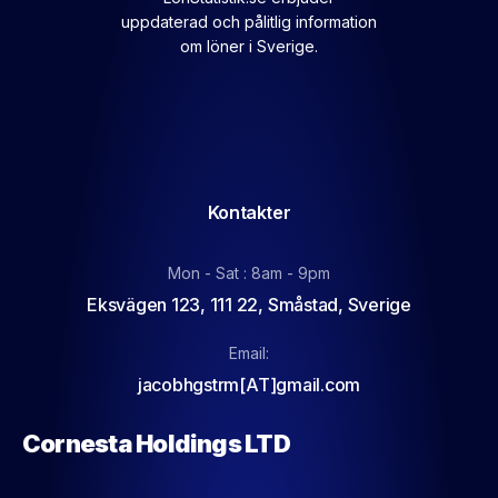
uppdaterad och pålitlig information
om löner i Sverige.
Kontakter
Mon - Sat : 8am - 9pm
Eksvägen 123, 111 22, Småstad, Sverige
Email:
jacobhgstrm[AT]gmail.com
Cornesta Holdings LTD