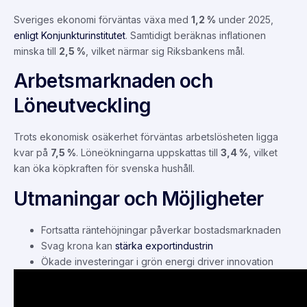
Sveriges ekonomi förväntas växa med
1,2 %
under 2025,
enligt Konjunkturinstitutet
. Samtidigt beräknas inflationen
minska till
2,5 %
, vilket närmar sig Riksbankens mål.
Arbetsmarknaden och
Löneutveckling
Trots ekonomisk osäkerhet förväntas arbetslösheten ligga
kvar på
7,5 %
. Löneökningarna uppskattas till
3,4 %
, vilket
kan öka köpkraften för svenska hushåll.
Utmaningar och Möjligheter
Fortsatta räntehöjningar påverkar bostadsmarknaden
Svag krona kan
stärka exportindustrin
Ökade investeringar i grön energi driver innovation