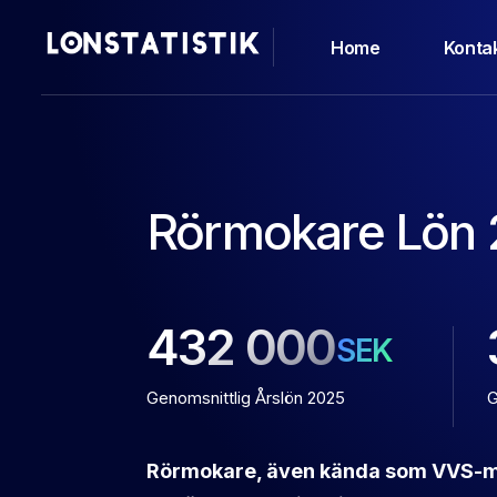
Home
Konta
Rörmokare Lön
432 000
SEK
Genomsnittlig Årslön 2025
G
Rörmokare, även kända som VVS-mo