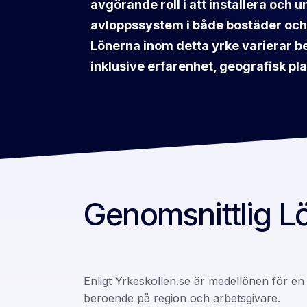
avgörande roll i att installera och 
avloppssystem i både bostäder oc
Lönerna inom detta yrke varierar be
inklusive erfarenhet, geografisk pl
Genomsnittlig Lö
Enligt Yrkeskollen.se är medellönen för en
beroende på region och arbetsgivare.