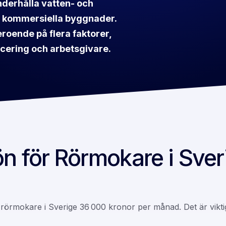
underhålla vatten- och
h kommersiella byggnader.
roende på flera faktorer,
acering och arbetsgivare.
n för Rörmokare i Sver
 rörmokare i Sverige 36 000 kronor per månad. Det är viktig