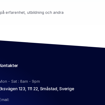
 på erfarenhet, utbildning och andra
Kontakter
Mon - Sat : 8am - 9pm
Eksvägen 123, 111 22, Småstad, Sverige
Email: