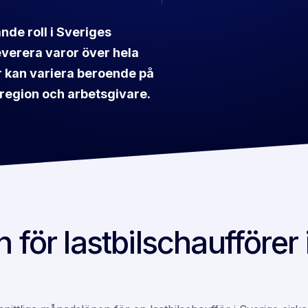
nde roll i Sveriges
leverera varor över hela
ör kan variera beroende på
, region och arbetsgivare.
 för lastbilschaufförer 