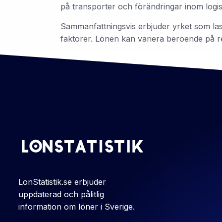
på transporter och förändringar inom logis
Sammanfattningsvis erbjuder yrket som lastb
faktorer. Lönen kan variera beroende på reg
LonStatistik.se erbjuder
uppdaterad och pålitlig
information om löner i Sverige.