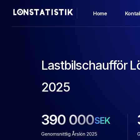
Home
Konta
Lastbilschaufför 
2025
390 000
SEK
Genomsnittlig Årslön 2025
G