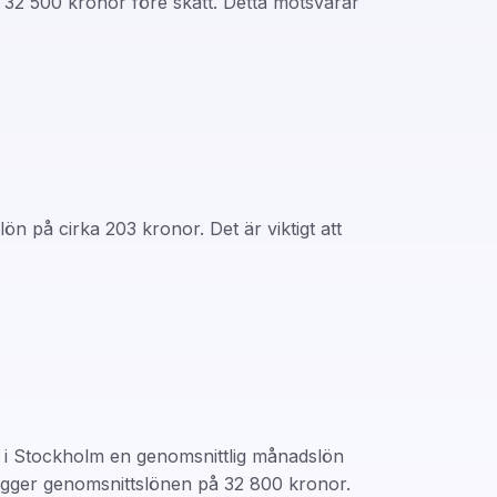
ka 32 500 kronor före skatt. Detta motsvarar
på cirka 203 kronor. Det är viktigt att
er i Stockholm en genomsnittlig månadslön
igger genomsnittslönen på 32 800 kronor.