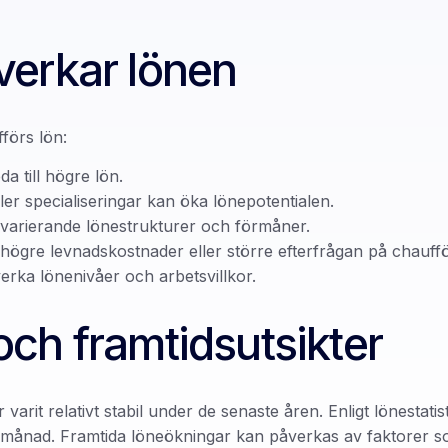
verkar lönen
förs lön:
a till högre lön.
 eller specialiseringar kan öka lönepotentialen.
r varierande lönestrukturer och förmåner.
högre levnadskostnader eller större efterfrågan på chauff
verka lönenivåer och arbetsvillkor.
ch framtidsutsikter
varit relativt stabil under de senaste åren. Enligt lönestat
r månad. Framtida löneökningar kan påverkas av faktorer 