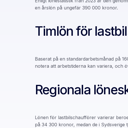
Enligt lönestatistik från 2023 är den genom
en årslön på ungefär 390 000 kronor.
Timlön för lastbi
Baserat på en standardarbetsmånad på 160 
notera att arbetstiderna kan variera, och ö
Regionala lönesk
Lönen för lastbilschaufförer varierar bero
på 34 300 kronor, medan de i Sydsverige 